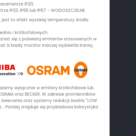
arametrze IP20,
rze IP23, IP65 lub IP67 - WODOSZCZELNE.
 jest to efekt wysokiej temperatury źródla
dnio i krótkofalowych.
znać się z poświatą emiterów stosowanych w
ć iż każdy monitor inaczej wyświetla barwy,
żamy wyłącznie w emitery krótkofalowe lub
, OSRAM oraz BECKER. W zakresie promienników
 świecenia oraz systemy redukcji śwatła "LOW
 . Poniżej znajduje się przykładowa kolorystyka