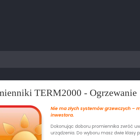
mienniki TERM2000 - Ogrzewanie
Nie ma złych systemów grzewczych – m
inwestora.
Dokonując doboru promiennika zwróć u
urządzenia. Do wyboru masz dwie klasy 