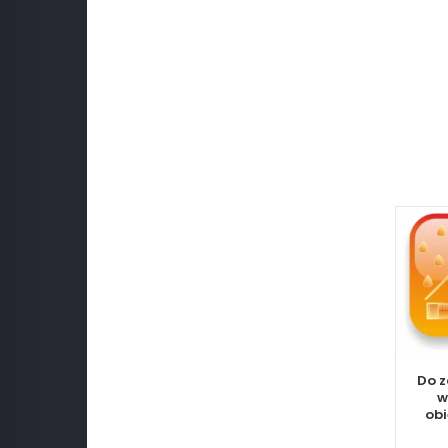
Do 
w
obi