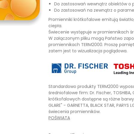
Do zastosowań wewnątrz obiektów o p
Do zastosowań na zewnątrz o paramet
Promienniki krótkofalowe emitują światło,
ciepła.
Świecenie występuje w promiennikach śre
W załączonym pliku mogą Państwo zapo
promiennikach TERM2000. Proszę pamięta
zatem jest to wizualizacja poglądowa.
Standardowo produkty TERM2000 wyposa
średniofalowe firm: Dr. Fischer, TOSHIBA
krótkofalowych dostępne są różne barwy
GLARE" - GARNETTA, BLACK STAR, PARYS LG,
świecenia promienników.
POŚWIATA