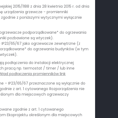
skiej 2015/1188 z dnia 28 kwietnia 2015 r. od dnia
mę urządzenia grzewcze - promienniki
 zgodnie z poniższymi wytycznymi wyłącznie
ko ogrzewacze podporządkowane* do ogrzewania
iki pozbawione są wtyczek).
 IP23/65/67 jako ogrzewacze zewnętrzne (z
porządkowane* do ogrzewania budynków (w tym
 wtyczek).
podłączenia do instalacji elektrycznej
h pracą np. termostat / timer / lub inne
ykład podłączenia promienników link
 – IP23/65/67 przeznaczone są wyłącznie do
odnie z art. 1 cytowanego Rozporządzenia nie
eślonym dla miejscowych ogrzewaczy
wane zgodnie z art. 1 cytowanego
om Ekoprojektu określonym dla miejscowych