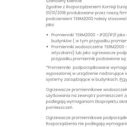
Szanowny Kliencie
Zgodnie z Rozporządzeniem Komisji Europej
01/01/2018 produkowane przez naszą fir
podczerwieni TERM2000 należy stosować
jako:
Promienniki TERM2000 - IP20/IP21 ja
budynków ( w tym przypadku promienn
Promienniki wodoszczelne TERM2000 -
wtyczkami) lub jako ogrzewacze pod
przypadku promiennik pozbawione są
*Promienniki podporządkowane wymagają 
wyposażonej w urządzenie nadzorujące ic
systemy zarządzające w budynkach.
Prz
Ogrzewacze promiennikowe wodoszczelne
użytkowania na zewnątrz pomieszczeń zg
podlegają wymaganiom Ekoprojektu okr
pomieszczeń.
Ogrzewacze promiennikowe podporządko
Rozporządzenia nie podlegają wymagani