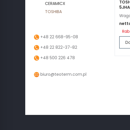
TOSH
CERAMICX
5JHA
TOSHIBA
Waga:
nett
Rab
+48 22 668-95-08
Do
+48 22 822-37-82
+48 500 226 478
biuro@teoterm.com.pl