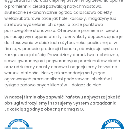
wygrzewania i obróbki cieplnej. Systemy ogrzewania oparte
o promienniki ciepła pozwalają natychmiastowo,
skutecznie i ekonomicznie ogrzać całościowo obiekty
wielkokubaturowe takie jak hale, kościoły, magazyny lub
strefowo wydzielone ich części a także punktowo
poszczególne stanowiska. Oferowane promienniki ciepła
posiadają wymagane atesty i certyfikaty dopuszczające je
do stosowania w obiektach użyteczności publicznej a w
firmie, w procesie produkcji i handlu , obowiązuje system
zarządzania jakością. Prowadzimy doradztwo techniczne,
serwis gwarancyjny i pogwarancyjny promienników ciepła
oraz udzielamy opusty cenowe i negocjujemy korzystne
warunki płatności. Naszą rekomendacją są tysiące
ogrzewanych promiennikami podczerwieni obiektów i
tysiące zadowolonych klientów – dołącz do nich.
W naszej firmie aby zapwnić Państwu najwyższą jakość
obsługi wdrożylismy i stosujemy System Zarządzania
Jakością zgodny z obecną normą ISO.