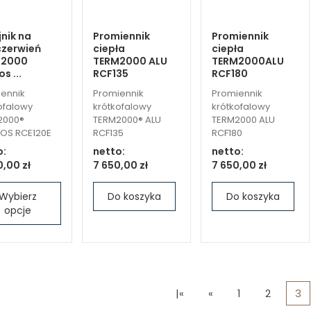
nik na
Promiennik
Promiennik
zerwień
ciepła
ciepła
M2000
TERM2000 ALU
TERM2000ALU
s ...
RCF135
RCF180
ennik
Promiennik
Promiennik
ofalowy
krótkofalowy
krótkofalowy
2000®
TERM2000® ALU
TERM2000 ALU
OS RCE120E
RCF135
RCF180
o:
netto:
netto:
,00 zł
7 650,00 zł
7 650,00 zł
Wybierz
Do koszyka
Do koszyka
opcje
|«
«
1
2
3