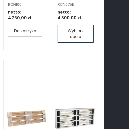
RCN100
RCN075E
netto:
netto:
4 250,00 zł
4 500,00 zł
Do koszyka
Wybierz
opcje