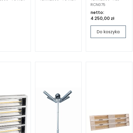
RCN075
netto:
4 250,00 zł
Do koszyka