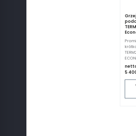
Grzej
podc
TER
Econo
Promi
krótk
TERM
ECON
nett
5 400