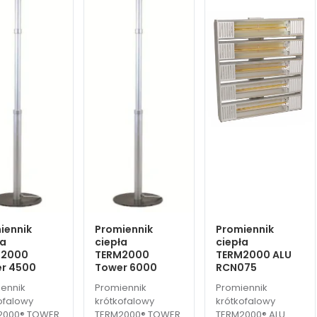
iennik
Promiennik
Promiennik
ła
ciepła
ciepła
M2000
TERM2000
TERM2000 ALU
r 4500
Tower 6000
RCN075
ennik
Promiennik
Promiennik
ofalowy
krótkofalowy
krótkofalowy
2000® TOWER
TERM2000® TOWER
TERM2000® ALU