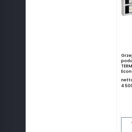
Grzej
podc
TER
Econo
nett
4 500