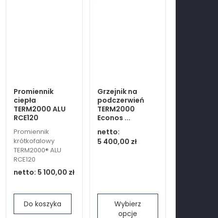
Promiennik
Grzejnik na
ciepła
podczerwień
TERM2000 ALU
TERM2000
RCE120
Econos ...
Promiennik
netto:
krótkofalowy
5 400,00 zł
TERM2000® ALU
RCE120
netto:
5 100,00 zł
Do koszyka
Wybierz
opcje