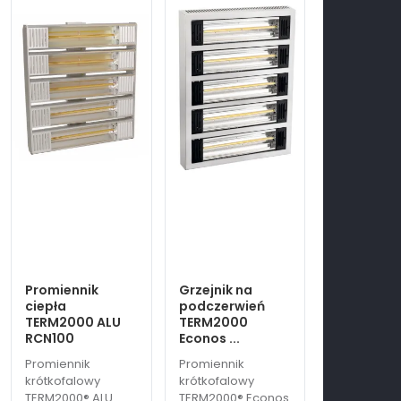
Promiennik
Grzejnik na
ciepła
podczerwień
TERM2000 ALU
TERM2000
RCN100
Econos ...
Promiennik
Promiennik
krótkofalowy
krótkofalowy
TERM2000® ALU
TERM2000® Econos