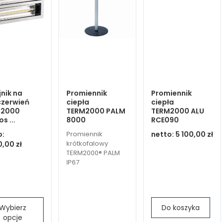
nik na
Promiennik
Promiennik
zerwień
ciepła
ciepła
M2000
TERM2000 PALM
TERM2000 ALU
s ...
8000
RCE090
o:
Promiennik
netto:
5 100,00 zł
krótkofalowy
,00 zł
TERM2000® PALM
IP67
Wybierz
Do koszyka
opcje