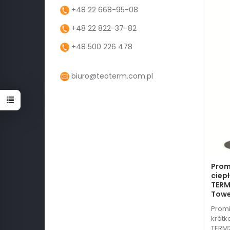
+48 22 668-95-08
+48 22 822-37-82
+48 500 226 478
biuro@teoterm.com.pl
Prom
ciep
TER
Towe
Promi
krótk
TERM