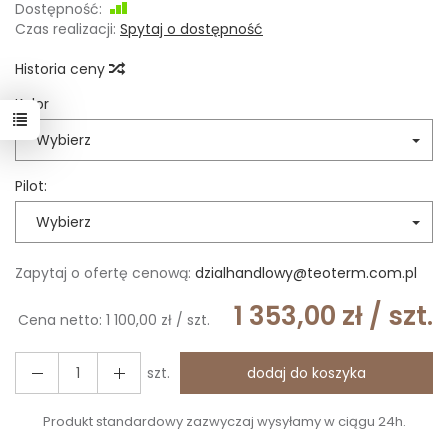
Dostępność:
Jest
Czas realizacji:
Spytaj o dostępność
Historia ceny
Kolor
Wybierz
Pilot:
Wybierz
Zapytaj o ofertę cenową:
dzialhandlowy@teoterm.com.pl
1 353,00 zł
/ szt.
Cena netto:
1 100,00 zł
/ szt.
szt.
dodaj do koszyka
Produkt standardowy zazwyczaj wysyłamy w ciągu 24h.